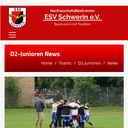
Home
D2-Junioren News
Onlineshop
Home
Teams
D2-Junioren
News
Vereinsnews
Verein
Teams
Sponsoren
Downloads