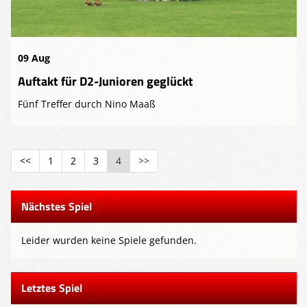
Presse-Archiv
Anmeldung
09 Aug
Auftakt für D2-Junioren geglückt
Fünf Treffer durch Nino Maaß
<<
1
2
3
4
>>
Nächstes Spiel
Leider wurden keine Spiele gefunden.
Letztes Spiel