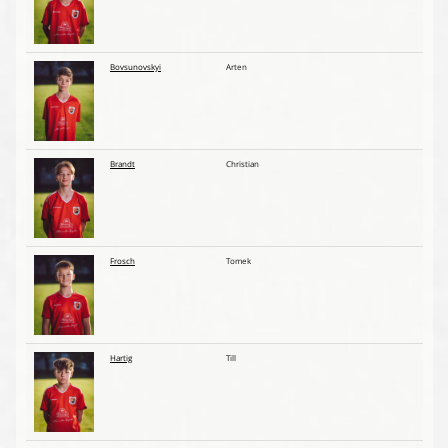
Bovsunovskyi
Arten
Brandt
Christian
Frosch
Tomek
Hartig
Till