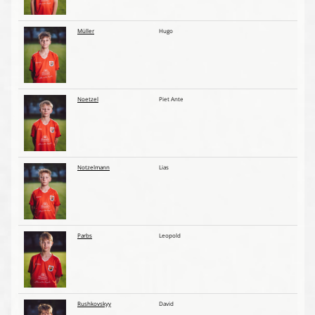
Müller
Hugo
Noetzel
Piet Ante
Notzelmann
Lias
Parbs
Leopold
Rushkovskyy
David