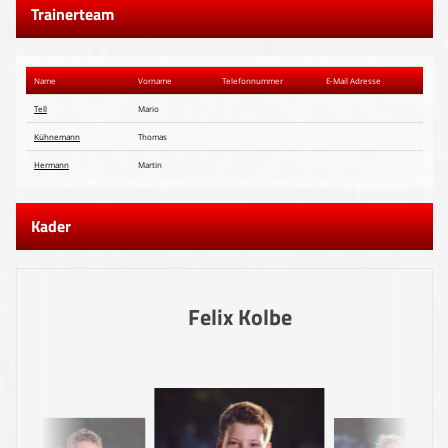
Trainerteam
Name
Vorname
Telefon​nummer
E-Mail Adresse
Tell
Mario
Kühnemann
Thomas
Hermann
Martin
Kader
Felix Kolbe