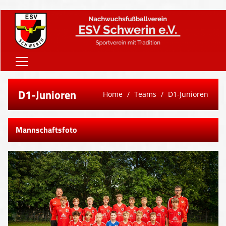
Home
D1-Junioren
Home
Teams
D1-Junioren
Onlineshop
Vereinsnews
Mannschaftsfoto
Verein
Teams
Sponsoren
Downloads