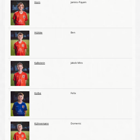
Horn
Jamiro-Payam
Hülske
Ben
Kalkstein
Jakob Miro
Kolbe
Felix
Kühnemann
Domenic