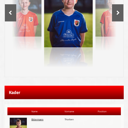
Kader
Name
Vorname
Position
Bittermann
Thorben