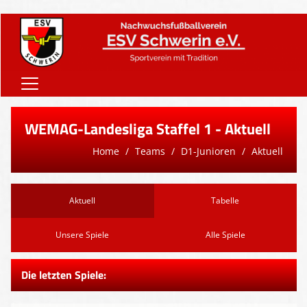
Home
WEMAG-Landesliga Staffel 1 - Aktuell
Onlineshop
Home
Teams
D1-Junioren
Aktuell
Vereinsnews
Verein
Aktuell
Tabelle
Teams
Unsere Spiele
Alle Spiele
Sponsoren
Die letzten Spiele:
Downloads