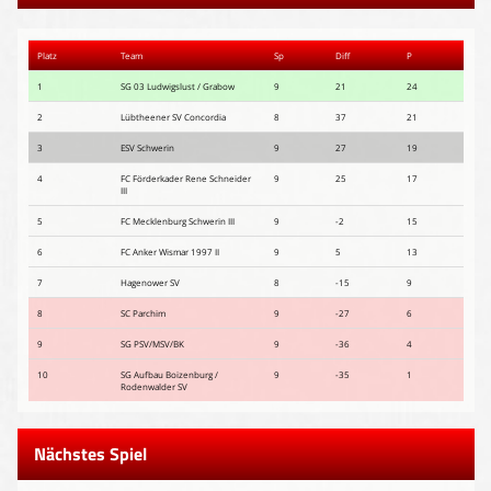
Platz
Team
Sp
Diff
P
1
SG 03 Ludwigslust / Grabow
9
21
24
2
Lübtheener SV Concordia
8
37
21
3
ESV Schwerin
9
27
19
4
FC Förderkader Rene Schneider
9
25
17
III
5
FC Mecklenburg Schwerin III
9
-2
15
6
FC Anker Wismar 1997 II
9
5
13
7
Hagenower SV
8
-15
9
8
SC Parchim
9
-27
6
9
SG PSV/MSV/BK
9
-36
4
10
SG Aufbau Boizenburg /
9
-35
1
Rodenwalder SV
Nächstes Spiel