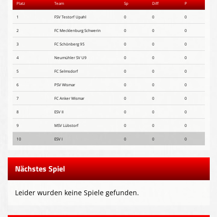
Platz
Team
Sp
Diff
P
1
FSV Testorf Upahl
0
0
0
2
FC Mecklenburg Schwerin
0
0
0
3
FC Schönberg 95
0
0
0
4
Neumühler SV U9
0
0
0
5
FC Selmsdorf
0
0
0
6
PSV Wismar
0
0
0
7
FC Anker Wismar
0
0
0
8
ESV II
0
0
0
9
MSV Lübstorf
0
0
0
10
ESV I
0
0
0
Nächstes Spiel
Leider wurden keine Spiele gefunden.