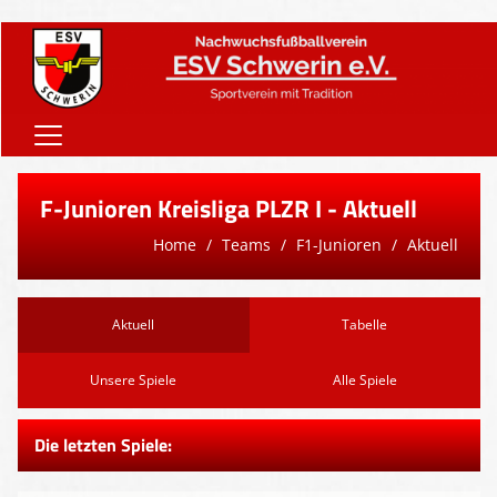
Home
F-Junioren Kreisliga PLZR I - Aktuell
Onlineshop
Home
Teams
F1-Junioren
Aktuell
Vereinsnews
Verein
Aktuell
Tabelle
Teams
Unsere Spiele
Alle Spiele
Sponsoren
Die letzten Spiele:
Downloads