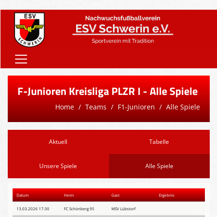
Home
F-Junioren Kreisliga PLZR I - Alle Spiele
Onlineshop
Home
Teams
F1-Junioren
Alle Spiele
Vereinsnews
Verein
Aktuell
Tabelle
Teams
Unsere Spiele
Alle Spiele
Sponsoren
Datum
Heim
Gast
Ergebnis
Downloads
13.03.2026 17:30
FC Schönberg 95
MSV Lübstorf