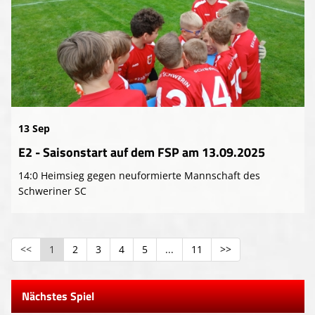
13 Sep
E2 - Saisonstart auf dem FSP am 13.09.2025
14:0 Heimsieg gegen neuformierte Mannschaft des
Schweriner SC
<<
1
2
3
4
5
...
11
>>
Nächstes Spiel