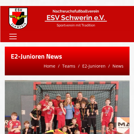
Home
E2-Junioren News
Onlineshop
Home
Teams
E2-Junioren
News
Vereinsnews
Verein
Teams
Sponsoren
Downloads