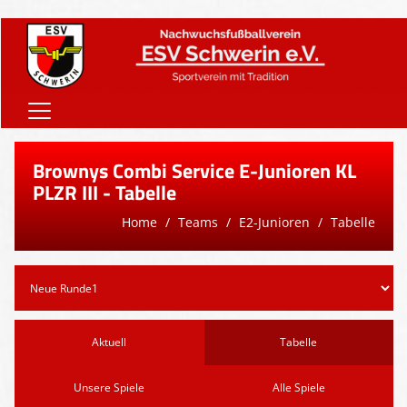
Home
Brownys Combi Service E-Junioren KL
Onlineshop
PLZR III - Tabelle
Home
Teams
E2-Junioren
Tabelle
Vereinsnews
Verein
Teams
Sponsoren
Aktuell
Tabelle
Downloads
Unsere Spiele
Alle Spiele