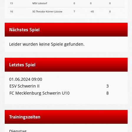
15
MSV Lübstorf
0
0
0
16
SG Theodor Körner Lützow
7
-45
0
Nächstes Spiel
Leider wurden keine Spiele gefunden.
Letztes Spiel
01.06.2024 09:00
ESV Schwerin II
3
FC Mecklenburg Schwerin U10
8
Trainingszeiten
Dienstag