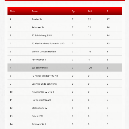
Presse-Archiv
Platz
Team
Sp
Diff
P
Anmeldung
1
Poeler SV
7
32
17
2
Rehnaer SV
7
22
16
3
FC Schönberg 95 II
7
11
14
4
FC Mecklenburg Schwerin U10
7
1
13
5
Einheit Grevesmühlen
7
10
11
6
PSV Wismar II
7
-11
6
7
ESV Schwerin II
7
-20
3
8
FC Anker Wismar 1997 III
0
0
0
9
Sportfreunde Schwerin
0
0
0
10
Neumühler SV U10 II
0
0
0
11
FSV Testorf Upahl
0
0
0
12
Mallentiner SV
0
0
0
13
Brüeler SV
0
0
0
14
Rehnaer SV II
0
0
0