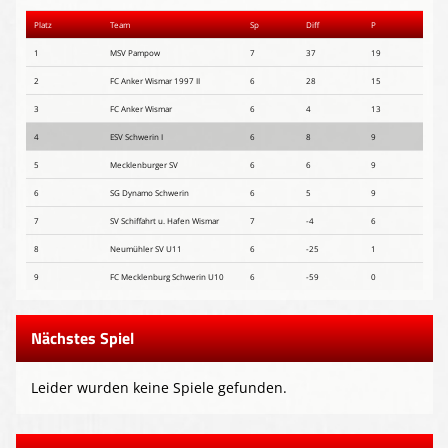
Platz
Team
Sp
Diff
P
1
MSV Pampow
7
37
19
2
FC Anker Wismar 1997 II
6
28
15
3
FC Anker Wismar
6
4
13
4
ESV Schwerin I
6
8
9
5
Mecklenburger SV
6
6
9
6
SG Dynamo Schwerin
6
5
9
7
SV Schiffahrt u. Hafen Wismar
7
-4
6
8
Neumühler SV U11
6
-25
1
9
FC Mecklenburg Schwerin U10
6
-59
0
Nächstes Spiel
Leider wurden keine Spiele gefunden.