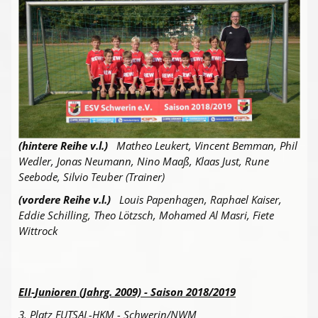
(hintere Reihe v.l.)
Matheo Leukert, Vincent Bemman, Phil
Wedler, Jonas Neumann, Nino Maaß, Klaas Just, Rune
Seebode, Silvio Teuber (Trainer)
(vordere Reihe v.l.)
Louis Papenhagen, Raphael Kaiser,
Eddie Schilling, Theo Lötzsch, Mohamed Al Masri, Fiete
Wittrock
EII-Junioren (Jahrg. 2009) - Saison 2018/2019
3. Platz FUTSAL-HKM - Schwerin/NWM