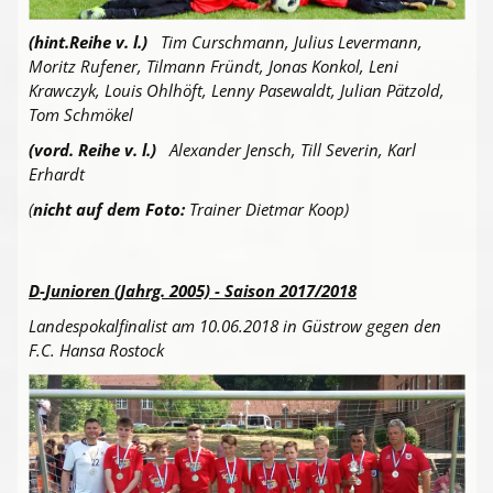
(hint.Reihe v. l.)
Tim Curschmann, Julius Levermann,
Moritz Rufener, Tilmann Fründt, Jonas Konkol, Leni
Krawczyk, Louis Ohlhöft, Lenny Pasewaldt, Julian Pätzold,
Tom Schmökel
(vord. Reihe v. l.)
Alexander Jensch, Till Severin, Karl
Erhardt
(
nicht auf dem Foto:
Trainer Dietmar Koop)
D-Junioren (Jahrg. 2005) - Saison 2017/2018
Landespokalfinalist am 10.06.2018 in Güstrow gegen den
F.C. Hansa Rostock