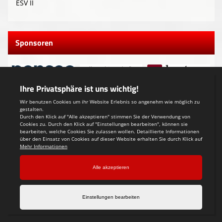
ESV II
Sponsoren
Besucher
Jetzt Online: 45
Heute Online: 791
Gestern Online: 1772
Diesen Monat: 12689