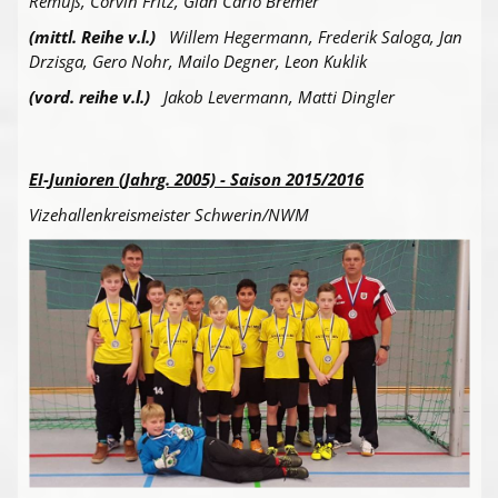
Remuß, Corvin Fritz, Gian Carlo Bremer
(mittl. Reihe v.l.)
Willem Hegermann, Frederik Saloga, Jan
Drzisga, Gero Nohr, Mailo Degner, Leon Kuklik
(vord. reihe v.l.)
Jakob Levermann, Matti Dingler
EI-Junioren (Jahrg. 2005) - Saison 2015/2016
Vizehallenkreismeister Schwerin/NWM