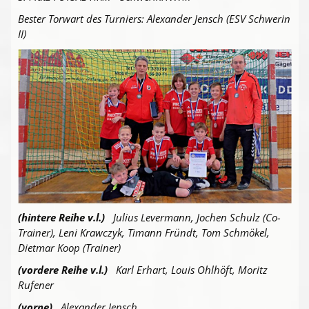
Bester Torwart des Turniers: Alexander Jensch (ESV Schwerin
II)
(hintere Reihe v.l.)
Julius Levermann, Jochen Schulz (Co-
Trainer), Leni Krawczyk, Timann Fründt, Tom Schmökel,
Dietmar Koop (Trainer)
(vordere Reihe v.l.)
Karl Erhart, Louis Ohlhöft, Moritz
Rufener
(vorne)
Alexander Jensch