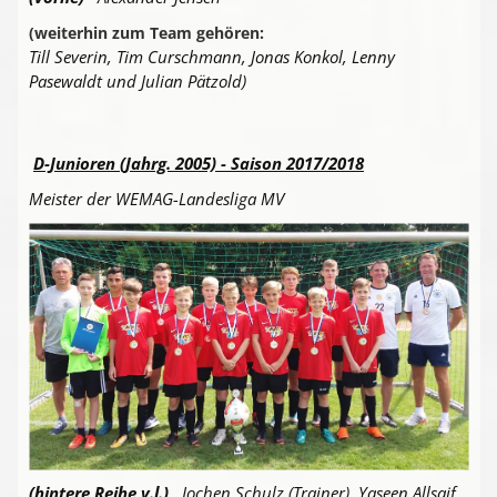
(weiterhin zum Team gehören:
Till Severin, Tim Curschmann, Jonas Konkol, Lenny
Pasewaldt und Julian Pätzold)
D-Junioren (Jahrg. 2005) - Saison 2017/2018
Meister der WEMAG-Landesliga MV
(hintere Reihe v.l.)
Jochen Schulz (Trainer), Yaseen Allsaif,