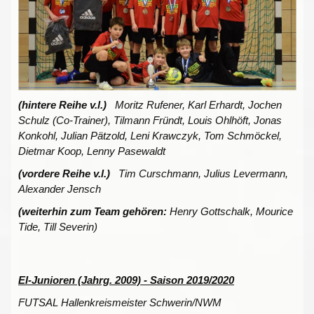
(hintere Reihe v.l.)
Moritz Rufener, Karl Erhardt, Jochen
Schulz (Co-Trainer), Tilmann Fründt, Louis Ohlhöft, Jonas
Konkohl, Julian Pätzold, Leni Krawczyk, Tom Schmöckel,
Dietmar Koop, Lenny Pasewaldt
(vordere Reihe v.l.)
Tim Curschmann, Julius Levermann,
Alexander Jensch
(weiterhin zum Team gehören:
Henry Gottschalk, Mourice
Tide, Till Severin)
EI-Junioren (Jahrg. 2009) - Saison 2019/2020
FUTSAL Hallenkreismeister Schwerin/NWM