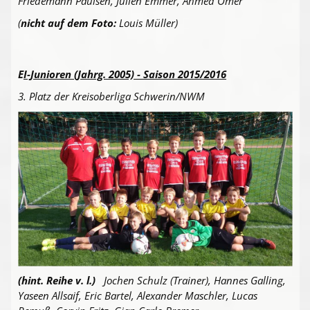
Friedemann Paulsen, Julien Emmer, Ahmed Omer
(
nicht auf dem Foto:
Louis Müller)
E
I-Junioren (Jahrg. 2005) - Saison 2015/2016
3. Platz der Kreisoberliga Schwerin/NWM
(hint. Reihe v. l.)
Jochen Schulz (Trainer), Hannes Galling,
Yaseen Allsaif, Eric Bartel, Alexander Maschler, Lucas