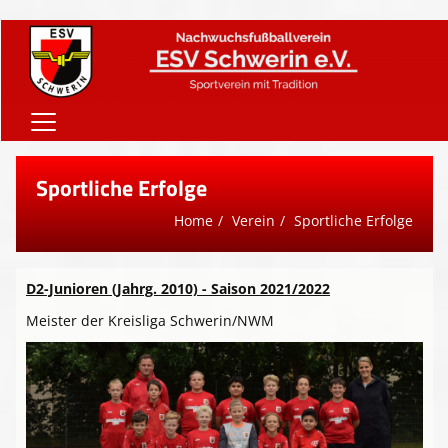
Home
Sportliche Erfolge
Onlineshop
Home
Verein
Sportliche Erfolge
Vereinsnews
Verein
D2-Junioren (Jahrg. 2010) - Saison 2021/2022
Meister der Kreisliga Schwerin/NWM
Teams
Sponsoren
Downloads