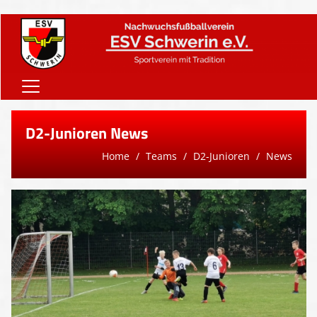
Home
D2-Junioren News
Onlineshop
Home
Teams
D2-Junioren
News
Vereinsnews
Verein
Teams
Sponsoren
Downloads