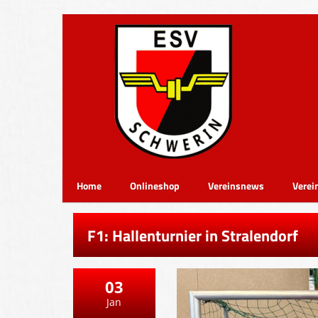
Home
Onlineshop
Vereinsnews
Verei
F1: Hallenturnier in Stralendorf
03
Jan