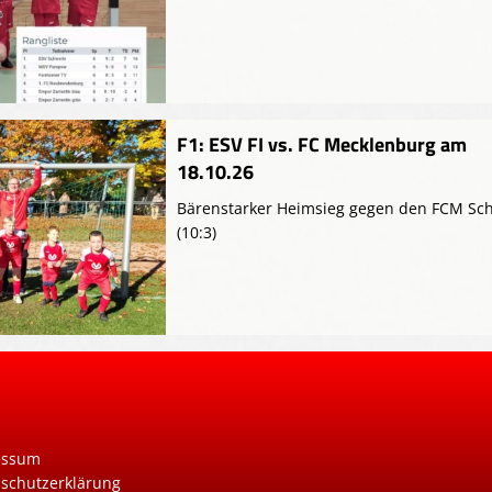
F1: ESV FI vs. FC Mecklenburg am
18.10.26
Bärenstarker Heimsieg gegen den FCM Sc
(10:3)
essum
schutzerklärung