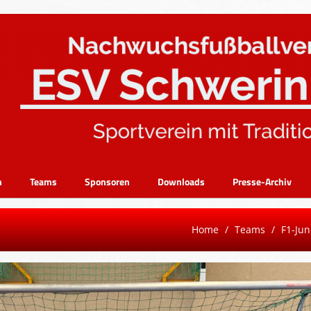
n
Teams
Sponsoren
Downloads
Presse-Archiv
Home
Teams
F1-Jun