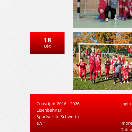
18
Okt
Copyright 2016 - 2026
Login
Eisenbahner
Sportverein Schwerin
e.V.
Impr
Daten