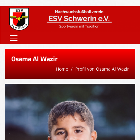
Home
Osama Al Wazir
Onlineshop
Home
Profil von Osama Al Wazir
Vereinsnews
Verein
Teams
Sponsoren
Downloads