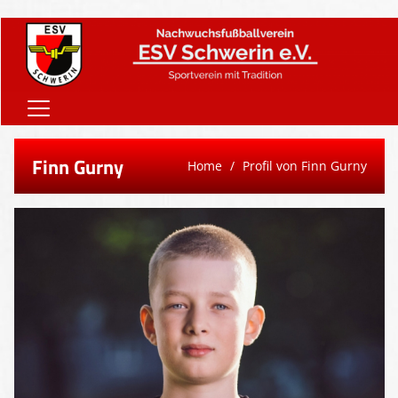
Home
Finn Gurny
Home
Profil von Finn Gurny
Onlineshop
Vereinsnews
Verein
Teams
Sponsoren
Downloads