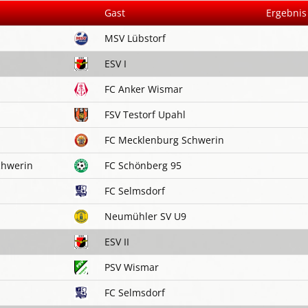
Gast
Ergebnis
MSV Lübstorf
ESV I
FC Anker Wismar
FSV Testorf Upahl
FC Mecklenburg Schwerin
chwerin
FC Schönberg 95
FC Selmsdorf
Neumühler SV U9
ESV II
PSV Wismar
FC Selmsdorf