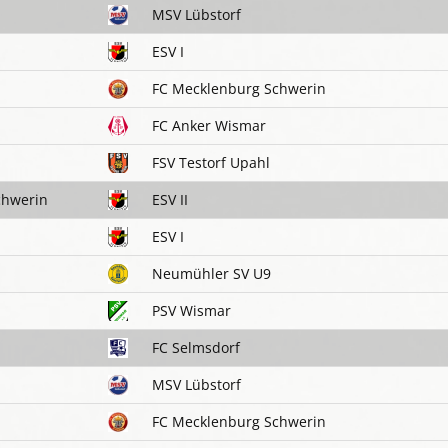
MSV Lübstorf
ESV I
FC Mecklenburg Schwerin
FC Anker Wismar
FSV Testorf Upahl
chwerin
ESV II
ESV I
Neumühler SV U9
PSV Wismar
FC Selmsdorf
MSV Lübstorf
FC Mecklenburg Schwerin