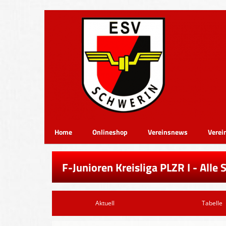
Home
Onlineshop
Vereinsnews
Verei
F-Junioren Kreisliga PLZR I - Alle 
Aktuell
Tabelle