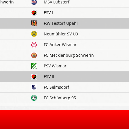
chwerin
MSV Lübstorf
ESV I
FSV Testorf Upahl
Neumühler SV U9
FC Anker Wismar
FC Mecklenburg Schwerin
PSV Wismar
ESV II
FC Selmsdorf
FC Schönberg 95