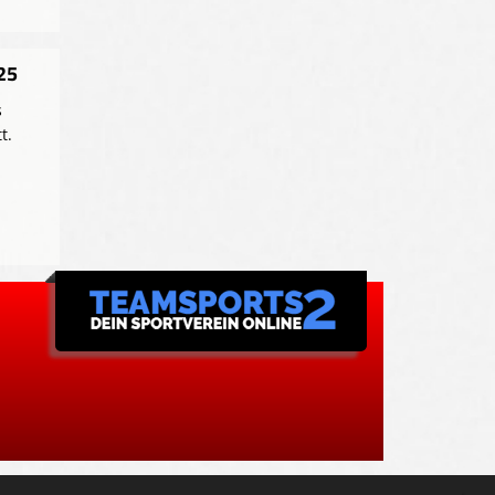
25
s
t.