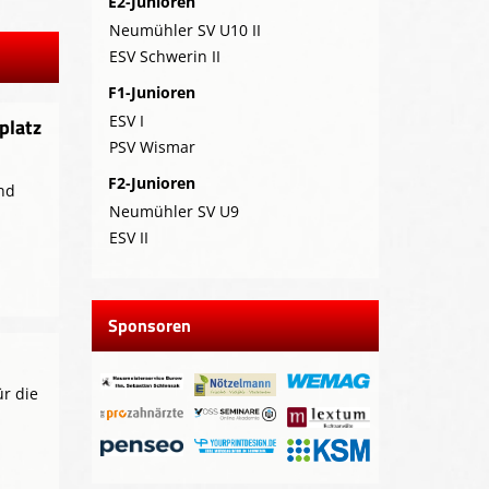
E2-Junioren
Neumühler SV U10 II
ESV Schwerin II
F1-Junioren
ESV I
platz
PSV Wismar
F2-Junioren
und
Neumühler SV U9
ESV II
Sponsoren
r die