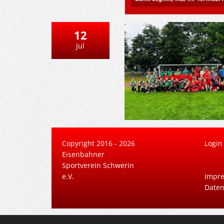
12
Jul
Copyright 2016 - 2026
Login
Eisenbahner
Sportverein Schwerin
e.V.
Impr
Daten