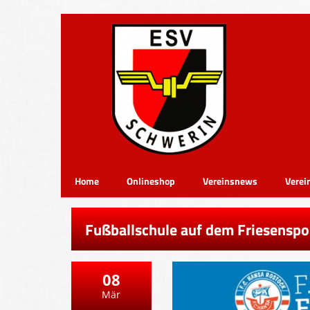
Home
Onlineshop
Vereinsnews
Verei
Fußballschule auf dem Friesenspo
08
Mär