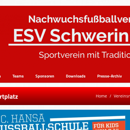
n
Teams
Sponsoren
Downloads
Presse-Archiv
rtplatz
Home
Vereins