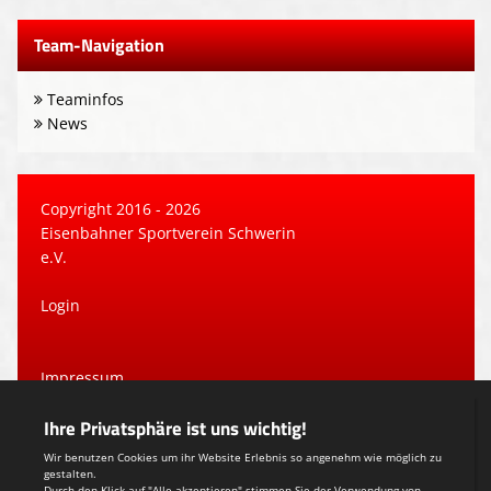
Team-Navigation
Teaminfos
News
Copyright 2016 - 2026
Eisenbahner Sportverein Schwerin
e.V.
Login
Impressum
Datenschutzerklärung
Teamsports 2
Dein Sportverein online