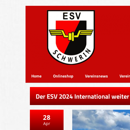
Home
Onlineshop
Vereinsnews
Verei
Der ESV 2024 International weite
28
Apr