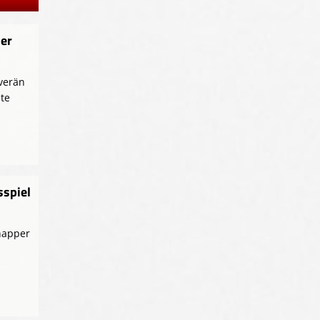
der
verän
lte
sspiel
Knapper