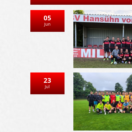
05
Jun
23
Jul