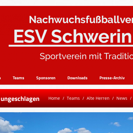
n
Teams
Sponsoren
Downloads
Presse-Archiv
r ungeschlagen
Home
Teams
Alte Herren
News