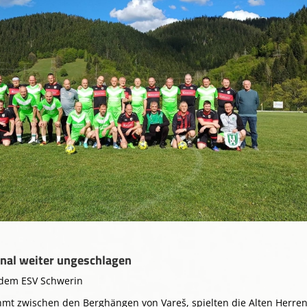
onal weiter ungeschlagen
 dem ESV Schwerin
hmt zwischen den Berghängen von Vareš, spielten die Alten Herre