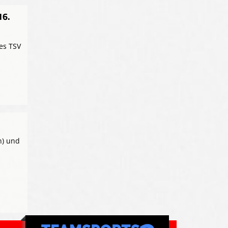
16.
es TSV
n) und