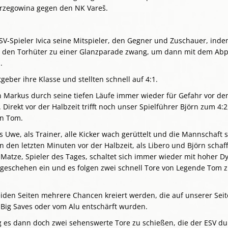
erzegowina gegen den NK Vareš.
ESV-Spieler Ivica seine Mitspieler, den Gegner und Zuschauer, inde
 den Torhüter zu einer Glanzparade zwang, um dann mit dem Abp
.
tgeber ihre Klasse und stellten schnell auf 4:1.
nn Markus durch seine tiefen Läufe immer wieder für Gefahr vor d
Direkt vor der Halbzeit trifft noch unser Spielführer Björn zum 4:2
on Tom.
 Uwe, als Trainer, alle Kicker wach gerüttelt und die Mannschaft s
 in den letzten Minuten vor der Halbzeit, als Libero und Björn schaff
Matze, Spieler des Tages, schaltet sich immer wieder mit hoher D
lgeschehen ein und es folgen zwei schnell Tore von Legende Tom 
eiden Seiten mehrere Chancen kreiert werden, die auf unserer Sei
Big Saves oder vom Alu entschärft wurden.
es dann doch zwei sehenswerte Tore zu schießen, die der ESV du