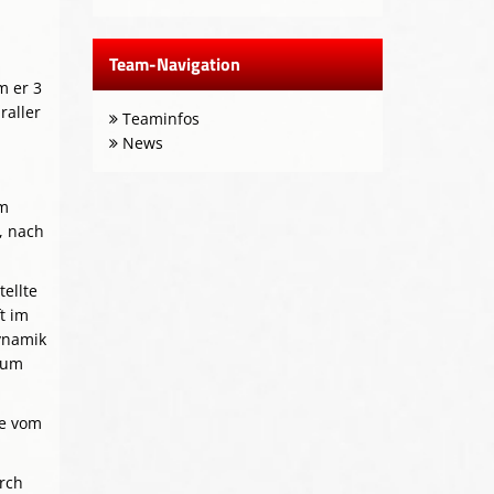
Team-Navigation
m er 3
raller
Teaminfos
News
em
, nach
tellte
t im
ynamik
zum
te vom
rch