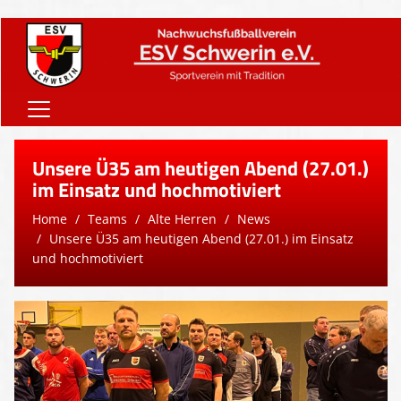
Home
Unsere Ü35 am heutigen Abend (27.01.)
Onlineshop
im Einsatz und hochmotiviert
Home
Teams
Alte Herren
News
Vereinsnews
Unsere Ü35 am heutigen Abend (27.01.) im Einsatz
Verein
und hochmotiviert
Teams
Sponsoren
Downloads